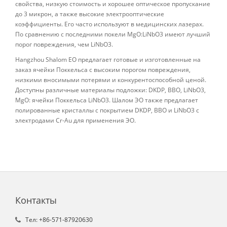
свойства, низкую стоимость и хорошее оптическое пропускание
до 3 микрон, а также высокие электрооптические
коэффициенты. Его часто используют в медицинских лазерах.
По сравнению с последними покели MgO:LiNbO3 имеют лучший
порог повреждения, чем LiNbO3.
Hangzhou Shalom EO предлагает готовые и изготовленные на
заказ ячейки Поккельса с высоким порогом повреждения,
низкими вносимыми потерями и конкурентоспособной ценой.
Доступны различные материалы подложки: DKDP, BBO, LiNbO3,
MgO: ячейки Поккельса LiNbO3. Шалом ЭО также предлагает
полированные кристаллы с покрытием DKDP, BBO и LiNbO3 с
электродами Cr-Au для применения ЭО.
Контакты
Tел: +86-571-87920630