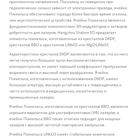
приложенное напряжение. Поскольку их поведение при
переключении сильно зависит от электроники привода, ячейки
Поккельса обеспечивают гораздо более быстрое время отклика,
чем акустооптические устройства. Ячейки Поккельса являются
фундаментальными компонентами ЭО-модуляторов и затворов
добротности для лазеров. Hangzhou Shalom EO предлагает
элементы поккельса, изготовленные из кристаллов DKDP,
кристаллов BBO и кристаллов LiNbO3 или MgO:LiNbO3.
Характеристики кристалла DKDP заключаются в том, что из него
легче получить большие куски высококачественных
монокристаллов, он имеет хороший коэффициент пропускания
видимого света и высокий порог разрушения. Ячейки
Поккельса, изготовленные с использованием DKDP, имеют
большую апертуру, высокую устойчивость к повреждениям и
часто используется в медицинских, косметических и
промышленных лазерах.
Ячейки Поккельса, изготовленные из кристаллов BBO, являются
хорошим вариантом для ультрафиолетовых (УФ) лазеров, а
ячейки Поккельса BBO также отлично подходят для мощных
лазеров с высокой частотой повторения импульсов.
Ячейка Поккельса LiNbO3 имеет стабильные химические