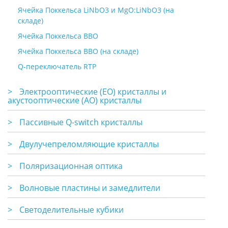
Ячейка Поккельса LiNbO3 и MgO:LiNbO3 (на
складе)
Ячейка Поккельса BBO
Ячейка Поккельса BBO (на складе)
Q-переключатель RTP
>
Электрооптические (EO) кристаллы и
акустооптические (АО) кристаллы
>
Пассивные Q-switch кристаллы
>
Двулучепреломляющие кристаллы
>
Поляризационная оптика
>
Волновые пластины и замедлители
>
Светоделительные кубики