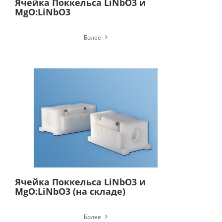
Ячейка Поккельса LiNbO3 и
MgO:LiNbO3
Более
Ячейка Поккельса LiNbO3 и
MgO:LiNbO3 (на складе)
Более