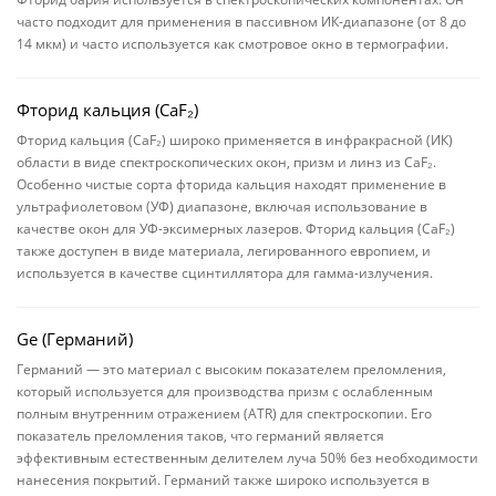
часто подходит для применения в пассивном ИК-диапазоне (от 8 до
14 мкм) и часто используется как смотровое окно в термографии.
Фторид кальция (CaF₂)
Фторид кальция (CaF₂) широко применяется в инфракрасной (ИК)
области в виде спектроскопических окон, призм и линз из CaF₂.
Особенно чистые сорта фторида кальция находят применение в
ультрафиолетовом (УФ) диапазоне, включая использование в
качестве окон для УФ-эксимерных лазеров. Фторид кальция (CaF₂)
также доступен в виде материала, легированного европием, и
используется в качестве сцинтиллятора для гамма-излучения.
Ge (Германий)
Германий — это материал с высоким показателем преломления,
который используется для производства призм с ослабленным
полным внутренним отражением (ATR) для спектроскопии. Его
показатель преломления таков, что германий является
эффективным естественным делителем луча 50% без необходимости
нанесения покрытий. Германий также широко используется в