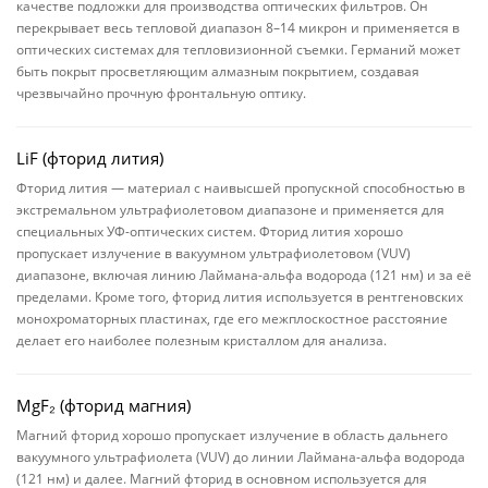
качестве подложки для производства оптических фильтров. Он
перекрывает весь тепловой диапазон 8–14 микрон и применяется в
оптических системах для тепловизионной съемки. Германий может
быть покрыт просветляющим алмазным покрытием, создавая
чрезвычайно прочную фронтальную оптику.
LiF (фторид лития)
Фторид лития — материал с наивысшей пропускной способностью в
экстремальном ультрафиолетовом диапазоне и применяется для
специальных УФ-оптических систем. Фторид лития хорошо
пропускает излучение в вакуумном ультрафиолетовом (VUV)
диапазоне, включая линию Лаймана-альфа водорода (121 нм) и за её
пределами. Кроме того, фторид лития используется в рентгеновских
монохроматорных пластинах, где его межплоскостное расстояние
делает его наиболее полезным кристаллом для анализа.
MgF₂ (фторид магния)
Магний фторид хорошо пропускает излучение в область дальнего
вакуумного ультрафиолета (VUV) до линии Лаймана-альфа водорода
(121 нм) и далее. Магний фторид в основном используется для