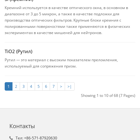
Кремний используется в качестве оптического окна, в основном в
диапазоне от 3 до 5 микрон, а также в качестве подложки для
производства оптических фильтров. Крупные блоки кремния с
полированными поверхностями также применяются в физических
экспериментах в качестве мишеней для нейтронов.
TiO2 (Рутил)
Рутил — это материал с высоким показателем преломления,
используемый для сопряжения призм.
1
2
3
4
5
6
7
>
>|
Showing 1 to 10 of 68 (7 Pages)
Контакты
Tел: +86-571-87920630