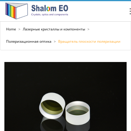
Home
>
Лазерные кристаллы и компоненты
>
Поляризационная оптика
>
Вращатель плоскости поляризации