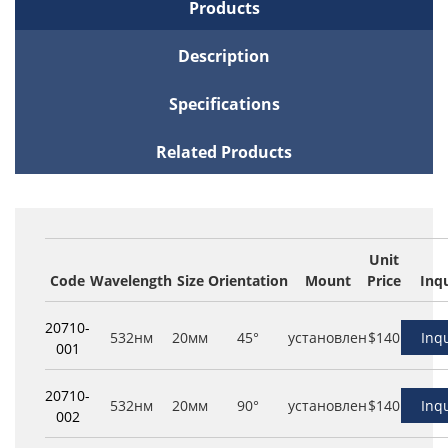
Products
Description
Specifications
Related Products
Unit
Code
Wavelength
Size
Orientation
Mount
Price
Inq
20710-
532нм
20мм
45°
установлен
$140
Inq
001
20710-
532нм
20мм
90°
установлен
$140
Inq
002