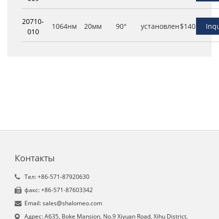
20710-
1064нм
20мм
90°
установлен
$140
Inq
010
Контакты
Tел: +86-571-87920630
факс: +86-571-87603342
Email: sales@shalomeo.com
Aдрес: A635, Boke Mansion, No.9 Xiyuan Road, Xihu District,