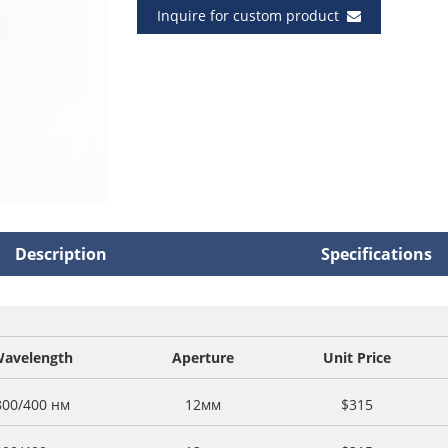
Inquire for custom product
Description
Specifications
avelength
Aperture
Unit Price
800/400 нм
12мм
$315