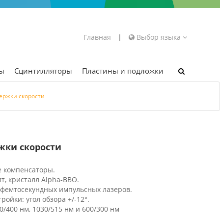
Главная
|
Выбор языка
ры
Сцинтилляторы
Пластины и подложки
ержки скорости
жки скорости
 компенсаторы.
т, кристалл Alpha-BBO.
 фемтосекундных импульсных лазеров.
ойки: угол обзора +/-12°.
/400 нм, 1030/515 нм и 600/300 нм