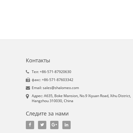
Контакты
Tел: +86-571-87920630
факс: +86-571-87603342
Email: sales@shalomeo.com
Aдрес: A635, Boke Mansion, No.9 Xiyuan Road, Xihu District,
Hangzhou 310030, China
Следите за нами