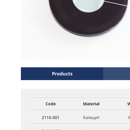
Products
Code
Material
W
2116-001
Кальцит