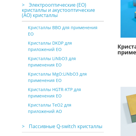
>
Электрооптические (EO)
кристаллы и акустооптические
(АО) кристаллы
Кристаллы BBO для применения
EO
Кристаллы DKDP для
Крист
приложений EO
приме
Кристаллы LiNbO3 для
применения EO
Кристаллы MgO:LiNbO3 для
применения EO
Кристаллы HGTR-KTP для
применения EO
Кристаллы TeO2 для
приложений АО
>
Пассивные Q-switch кристаллы