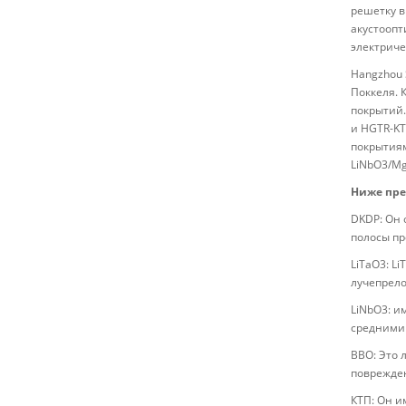
решетку в
акустоопт
электриче
Hangzhou 
Поккеля. 
покрытий.
и HGTR-KT
покрытиям
LiNbO3/Mg
Ниже пред
DKDP: Он 
полосы пр
LiTaO3: L
лучепрело
LiNbO3: и
средними
BBO: Это 
поврежден
КТП: Он и