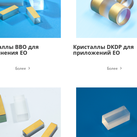
аллы BBO для
Кристаллы DKDP для
нения EO
приложений EO
Более
Более