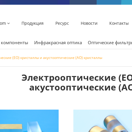
lom
Продукция
Ресурс
Новости
Контакты
и компоненты
Инфракрасная оптика
Оптические фильт
еские (EO) кристаллы и акустооптические (АО) кристаллы
Электрооптические (EO
акустооптические (А