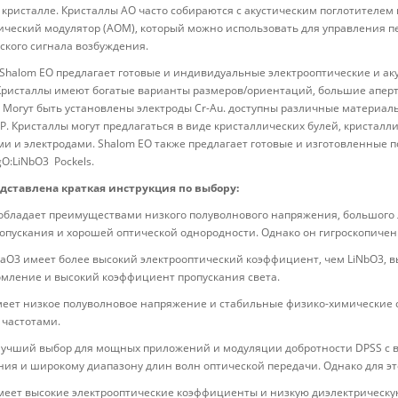
 кристалле. Кристаллы АО часто собираются с акустическим поглотителем
ический модулятор (АОМ), который можно использовать для управления 
ского сигнала возбуждения.
Shalom EO предлагает готовые и индивидуальные электрооптические и ак
Кристаллы имеют богатые варианты размеров/ориентаций, большие аперт
 Могут быть установлены электроды Cr-Au. доступны различные материалы
P. Кристаллы могут предлагаться в виде кристаллических булей, кристал
и и электродами. Shalom EO также предлагает готовые и изготовленные 
O:LiNbO3 Pockels.
ставлена ​​краткая инструкция по выбору:
обладает преимуществами низкого полуволнового напряжения, большого
опускания и хорошей оптической однородности. Однако он гигроскопичен
iTaO3 имеет более высокий электрооптический коэффициент, чем LiNbO3, 
мление и высокий коэффициент пропускания света.
меет низкое полуволновое напряжение и стабильные физико-химические с
 частотами.
лучший выбор для мощных приложений и модуляции добротности DPSS с в
ия и широкому диапазону длин волн оптической передачи. Однако для эт
меет высокие электрооптические коэффициенты и низкую диэлектрическую