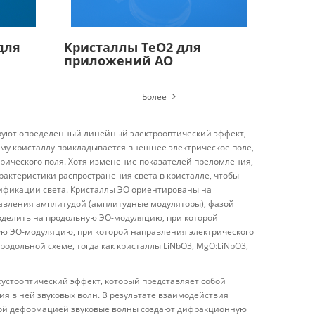
для
Кристаллы TeO2 для
приложений АО
Более
ируют определенный линейный электрооптический эффект,
ому кристаллу прикладывается внешнее электрическое поле,
ического поля. Хотя изменение показателей преломления,
рактеристики распространения света в кристалле, чтобы
ификации света. Кристаллы ЭО ориентированы на
равления амплитудой (амплитудные модуляторы), фазой
зделить на продольную ЭО-модуляцию, при которой
ую ЭО-модуляцию, при которой направления электрического
родольной схеме, тогда как кристаллы LiNbO3, MgO:LiNbO3,
кустооптический эффект, который представляет собой
я в ней звуковых волн. В результате взаимодействия
ой деформацией звуковые волны создают дифракционную