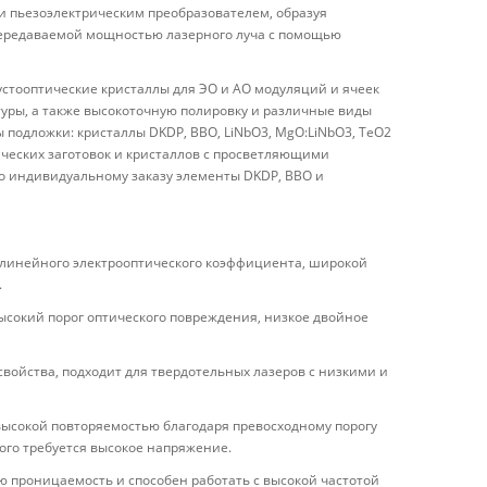
 и пьезоэлектрическим преобразователем, образуя
передаваемой мощностью лазерного луча с помощью
устооптические кристаллы для ЭО и АО модуляций и ячеек
уры, а также высокоточную полировку и различные виды
 подложки: кристаллы DKDP, BBO, LiNbO3, MgO:LiNbO3, TeO2
лических заготовок и кристаллов с просветляющими
по индивидуальному заказу элементы DKDP, BBO и
 линейного электрооптического коэффициента, широкой
.
высокий порог оптического повреждения, низкое двойное
войства, подходит для твердотельных лазеров с низкими и
ысокой повторяемостью благодаря превосходному порогу
ого требуется высокое напряжение.
 проницаемость и способен работать с высокой частотой