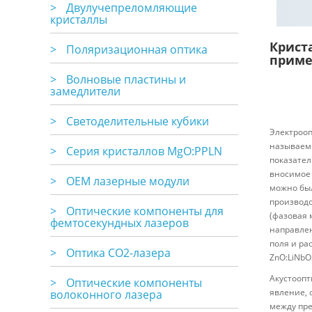
>
Двулучепреломляющие
кристаллы
Крист
>
Поляризационная оптика
приме
>
Волновые пластины и
замедлители
>
Светоделительные кубики
Электрооп
называемы
>
Серия кристаллов MgO:PPLN
показател
вносимое 
>
OEM лазерные модули
можно был
производс
>
Оптические компоненты для
(фазовая 
фемтосекундных лазеров
направлен
поля и ра
>
Оптика CO2-лазера
ZnO:LiNbO
Акустоопт
>
Оптические компоненты
явление, 
волоконного лазера
между пр