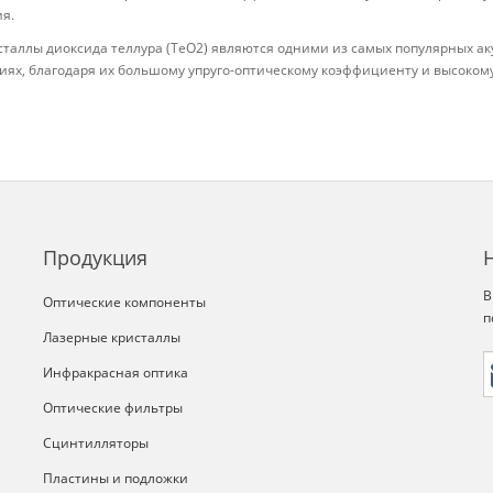
я.
сталлы диоксида теллура (TeO2) являются одними из самых популярных ак
ях, благодаря их большому упруго-оптическому коэффициенту и высоком
Продукция
В
Оптические компоненты
п
Лазерные кристаллы
Инфракрасная оптика
Оптические фильтры
Сцинтилляторы
Пластины и подложки