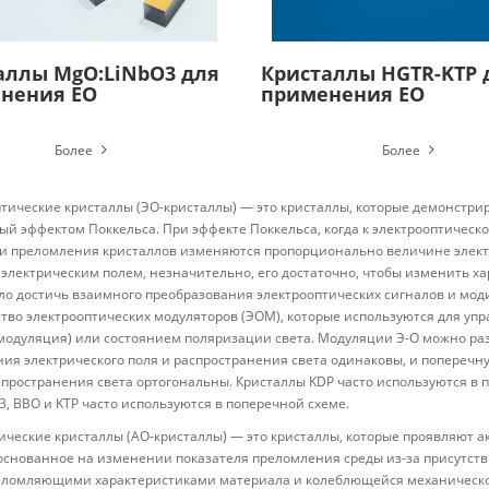
аллы MgO:LiNbO3 для
Кристаллы HGTR-KTP 
нения EO
применения EO
Более
Более
тические кристаллы (ЭО-кристаллы) — это кристаллы, которые демонстр
й эффектом Поккельса. При эффекте Поккельса, когда к электрооптическ
и преломления кристаллов изменяются пропорционально величине электр
электрическим полем, незначительно, его достаточно, чтобы изменить ха
о достичь взаимного преобразования электрооптических сигналов и мод
тво электрооптических модуляторов (ЭОМ), которые используются для уп
модуляция) или состоянием поляризации света. Модуляции Э-О можно ра
ия электрического поля и распространения света одинаковы, и поперечн
спространения света ортогональны. Кристаллы KDP часто используются в п
3, BBO и KTP часто используются в поперечной схеме.
ические кристаллы (АО-кристаллы) — это кристаллы, которые проявляют а
основанное на изменении показателя преломления среды из-за присутстви
еломляющими характеристиками материала и колеблющейся механическ