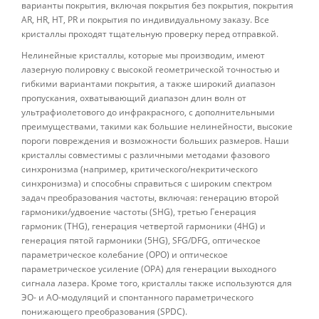
варианты покрытия, включая покрытия без покрытия, покрытия
AR, HR, HT, PR и покрытия по индивидуальному заказу. Все
кристаллы проходят тщательную проверку перед отправкой.
Нелинейные кристаллы, которые мы производим, имеют
лазерную полировку с высокой геометрической точностью и
гибкими вариантами покрытия, а также широкий диапазон
пропускания, охватывающий диапазон длин волн от
ультрафиолетового до инфракрасного, с дополнительными
преимуществами, такими как большие нелинейности, высокие
пороги повреждения и возможности больших размеров. Наши
кристаллы совместимы с различными методами фазового
синхронизма (например, критического/некритического
синхронизма) и способны справиться с широким спектром
задач преобразования частоты, включая: генерацию второй
гармоники/удвоение частоты (SHG), третью Генерация
гармоник (THG), генерация четвертой гармоники (4HG) и
генерация пятой гармоники (5HG), SFG/DFG, оптическое
параметрическое колебание (OPO) и оптическое
параметрическое усиление (OPA) для генерации выходного
сигнала лазера. Кроме того, кристаллы также используются для
ЭО- и АО-модуляций и спонтанного параметрического
понижающего преобразования (SPDC).