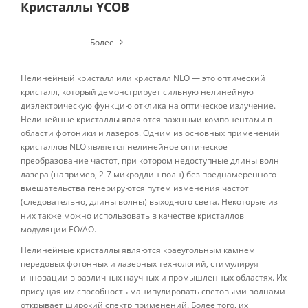
Кристаллы YCOB
Более
Нелинейный кристалл или кристалл NLO — это оптический
кристалл, который демонстрирует сильную нелинейную
диэлектрическую функцию отклика на оптическое излучение.
Нелинейные кристаллы являются важными компонентами в
области фотоники и лазеров. Одним из основных применений
кристаллов NLO является нелинейное оптическое
преобразование частот, при котором недоступные длины волн
лазера (например, 2-7 микродлин волн) без преднамеренного
вмешательства генерируются путем изменения частот
(следовательно, длины волны) выходного света. Некоторые из
них также можно использовать в качестве кристаллов
модуляции EO/AO.
Нелинейные кристаллы являются краеугольным камнем
передовых фотонных и лазерных технологий, стимулируя
инновации в различных научных и промышленных областях. Их
присущая им способность манипулировать световыми волнами
открывает широкий спектр применений. Более того, их