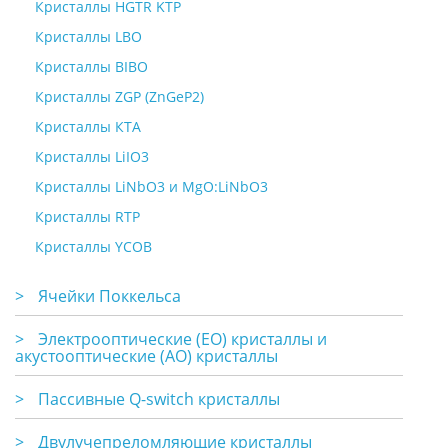
Кристаллы HGTR KTP
Кристаллы LBO
Кристаллы BIBO
Кристаллы ZGP (ZnGeP2)
Кристаллы КТА
Кристаллы LiIO3
Кристаллы LiNbO3 и MgO:LiNbO3
Кристаллы RTP
Кристаллы YCOB
>
Ячейки Поккельса
>
Электрооптические (EO) кристаллы и
акустооптические (АО) кристаллы
>
Пассивные Q-switch кристаллы
>
Двулучепреломляющие кристаллы