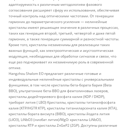
адаптируемость к различным методологиям фазового
согласования расширяет сферу их использования, обеспечивая
точный контроль над оптическими частотами. От генерации
гармоник до параметрического усиления — нелинейные
кристаллы имеют решающее значение в различных процессах,
таких как генерация второй, третьей, четвертой и даже пятой
гармоник, а также генерации суммарной и разностной частоты.
Кроме того, кристаллы незаменимы для реализации таких
важных функций, как электрооптическая и акустооптическая
модуляция, необходимых для обработки сигналов и связи, что
еще раз подчеркивает их незаменимую роль в современной
оптике.
Hangzhou Shalom EO предлагает различные готовые и
индивидуальные нелинейные кристаллы с универсальными
функциями, в том числе кристаллы бета-бората бария (Beta
BBO), ультратонкие бета-BBO для фемтолиновых лазеров,
кристаллы дидейтериевого фосфата калия (KDP / DKDP),
триборат лития ( LBO) Кристаллы, кристаллы титанилфосфата
калия (KTP/HGTR KTP), кристаллы титаниларсената калия (KTA),
кристаллы бората висмута (BIBO), кристаллы йодата лития
(LiIO3), LiNbO3 (ниобат лития)/MgO: кристаллы LiNbO3,
кристаллы RTP и кристаллы ZnGeP2 (ZGP). Доступны различные