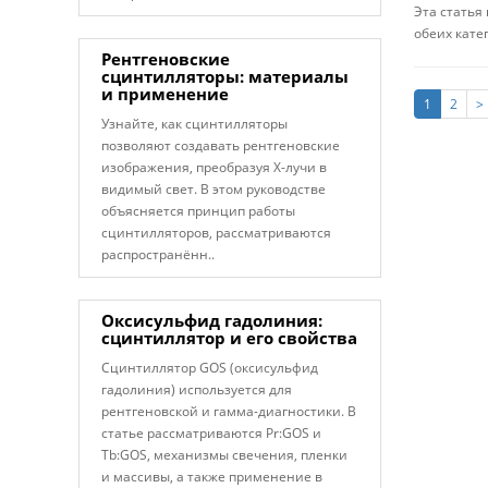
Эта статья
обеих кате
Рентгеновские
сцинтилляторы: материалы
и применение
1
2
>
Узнайте, как сцинтилляторы
позволяют создавать рентгеновские
изображения, преобразуя X-лучи в
видимый свет. В этом руководстве
объясняется принцип работы
сцинтилляторов, рассматриваются
распространённ..
Оксисульфид гадолиния:
сцинтиллятор и его свойства
Сцинтиллятор GOS (оксисульфид
гадолиния) используется для
рентгеновской и гамма-диагностики. В
статье рассматриваются Pr:GOS и
Tb:GOS, механизмы свечения, пленки
и массивы, а также применение в