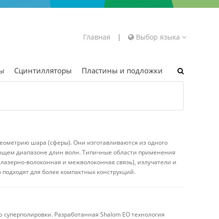
Главная
|
Выбор языка
ры
Сцинтилляторы
Пластины и подложки
еометрию шара (сферы). Они изготавливаются из одного
сующем диапазоне длин волн. Типичные области применения
 лазерно-волоконная и межволоконная связь), излучатели и
подходят для более компактных конструкций.
 суперполировки. Разработанная Shalom EO технология