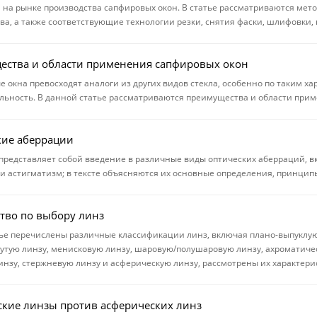
на рынке производства сапфировых окон. В статье рассматриваются мет
ва, а также соответствующие технологии резки, снятия фаски, шлифовки,
ства и области применения сапфировых окон
 окна превосходят аналоги из других видов стекла, особенно по таким ха
льность. В данной статье рассматриваются преимущества и области при
кие аберрации
 представляет собой введение в различные виды оптических аберраций, 
и астигматизм; в тексте объясняются их основные определения, принцип
тво по выбору линз
тье перечислены различные классификации линз, включая плано-выпуклую 
утую линзу, менисковую линзу, шаровую/полушаровую линзу, ахроматиче
инзу, стержневую линзу и асферическую линзу, рассмотрены их характер
кие линзы против асферических линз