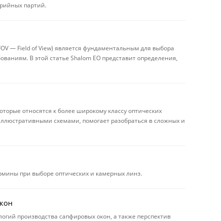
ерийных партий.
OV — Field of View) является фундаментальным для выбора
ваниям. В этой статье Shalom EO представит определения,
оторые относятся к более широкому классу оптических
ллюстративными схемами, помогает разобраться в сложных и
рмины при выборе оптических и камерных линз.
окон
огий производства сапфировых окон, а также перспектив