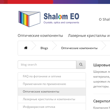
О Sha
Оптические компоненты
Лазерные кристаллы 
Blogs
Оптические компоненты
Шаровые
Шаровые ли
FAQ по фотонике и оптике
материала,
шаровых ли
Примечания по применению
детекторы.
Оптические компоненты
Лазерные кристаллы и компоненты
Сверхпо
Инфракрасная оптика
Компания H