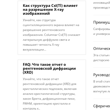
инноваций 
Как структура CsI(Tl) влияет
производст
на разрешение X-ray
изображений
Узнайте, как структура
Преимуще
сцинтилляционного экрана влияет на
Сапфировые
разрешение рентгеновского
и универса
изображения. Columnar CsI(Tl) снижает
латеральную диффузию света и
повышает четкость X-ray
Оптичес
визуализации...
Эта статья
дисторсию 
FAQ: Что такое отчет о
рентгеновской дифракции
(XRD)
Руководс
Узнайте, что такое отчет
В этой ста
рентгеновской дифракции (XRD) для
двояковогн
кристаллических подложек, включая
вогнутую л
анализ кристаллической структуры,
закон Брэгга, дифракционные пики,
FWHM, ориентацию кристалла и
Сферичес
контроль к..