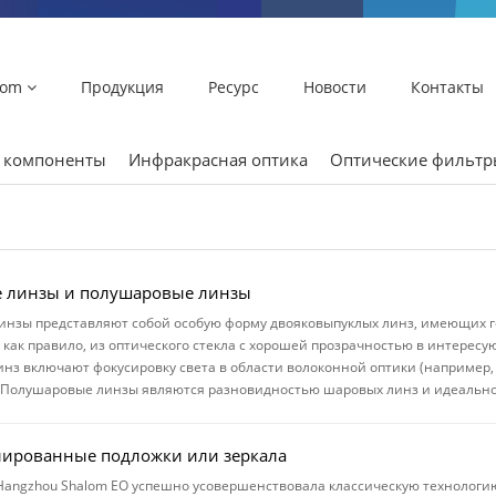
lom
Продукция
Ресурс
Новости
Контакты
и компоненты
Инфракрасная оптика
Оптические фильт
 линзы и полушаровые линзы
нзы представляют собой особую форму двояковыпуклых линз, имеющих г
 как правило, из оптического стекла с хорошей прозрачностью в интере
нз включают фокусировку света в области волоконной оптики (например,
 Полушаровые линзы являются разновидностью шаровых линз и идеально 
лированные подложки или зеркала
angzhou Shalom EO успешно усовершенствовала классическую технологию