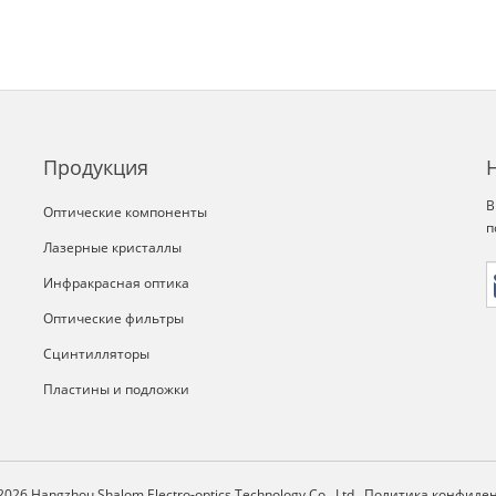
Продукция
В
Оптические компоненты
п
Лазерные кристаллы
Инфракрасная оптика
Оптические фильтры
Сцинтилляторы
Пластины и подложки
2026 Hangzhou Shalom Electro-optics Technology Co., Ltd.
Политика конфиде