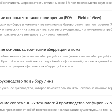
обеспечивать шероховатость оптики менее 1 Å при производстве крупнос
ие основы: что такое поле зрения (FOV — Field of View)
ских приборов и компонентов понимание базового понятия поля зрения (F
 оптических линз и элементов, соответствующих вашим конкретным требо
и практические интерпретации этих понятий.
ие основы: сферические аберрации и кома
е объяснение сферических аберраций и комы (коматических аберраций), к
 Простой и понятный текст с подробной информацией, сопровождаемый и
ных концепциях сферических аберраций и комы.
руководство по выбору линз
е учебное руководство, которое поможет вам понять некоторые важные те
ание современных технологий производства сапфировых 
тья представляет собой всестороннее исследование существующих технол