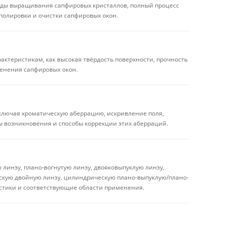
оды выращивания сапфировых кристаллов, полный процесс
 полировки и очистки сапфировых окон.
рактеристикам, как высокая твёрдость поверхности, прочность
менения сапфировых окон.
включая хроматическую аберрацию, искривление поля,
ы возникновения и способы коррекции этих аберраций.
линзу, плано-вогнутую линзу, двояковыпуклую линзу,
скую двойную линзу, цилиндрическую плано-выпуклую/плано-
истики и соответствующие области применения.