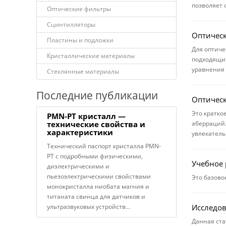
позволяет 
Оптические фильтры
Сцинтилляторы
Оптическ
Пластины и подложки
Для оптиче
Кристаллические материалы
подходящих
уравнения 
Стеклянные материалы
Последние публикации
Оптическ
Это кратко
PMN-PT кристалл —
технические свойства и
аберраций.
характеристики
увлекатель
Технический паспорт кристалла PMN-
PT с подробными физическими,
Учебное 
диэлектрическими и
пьезоэлектрическими свойствами
Это базово
монокристалла ниобата магния и
титаната свинца для датчиков и
ультразвуковых устройств...
Исследов
Данная ста