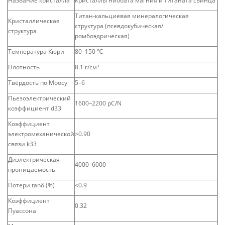
Название кристалла
Кристаллы ниобата магния и титаната свинца
Титан-кальциевая минералогическая
Кристаллическая
структура (псевдокубическая/
структура
ромбоэдрическая)
Температура Кюри
80–150 ℃
Плотность
8.1 г/см³
Твёрдость по Моосу
5–6
Пьезоэлектрический
1600–2200 pC/N
коэффициент d33
Коэффициент
электромеханической
>0.90
связи k33
Диэлектрическая
4000–6000
проницаемость
Потери tanδ (%)
<0.9
Коэффициент
0.32
Пуассона