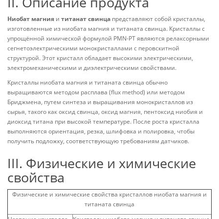
II. Описание продукта
Ниобат магния
и
титанат свинца
представляют собой кристаллы,
изготовленные из ниобата магния и титаната свинца. Кристаллы с
упрощённой химической формулой PMN-PT являются релаксорными
сегнетоэлектрическими монокристаллами с перовскитной
структурой. Этот кристалл обладает высокими электрическими,
электромеханическими и диэлектрическими свойствами.
Кристаллы ниобата магния и титаната свинца обычно
выращиваются методом расплава (flux method) или методом
Бриджмена, путем синтеза и выращивания монокристаллов из
сырья, такого как оксид свинца, оксид магния, пентоксид ниобия и
диоксид титана при высокой температуре. После роста кристалла
выполняются ориентация, резка, шлифовка и полировка, чтобы
получить подложку, соответствующую требованиям датчиков.
III. Физические и химические
свойства
Физические и химические свойства кристаллов ниобата магния и
титаната свинца