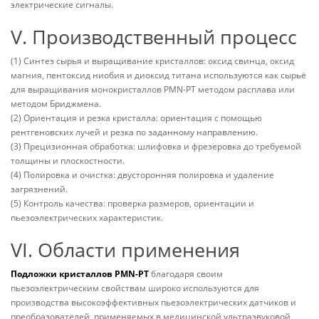
электрические сигналы.
V. Производственный процесс
(1) Синтез сырья и выращивание кристаллов: оксид свинца, оксид
магния, пентоксид ниобия и диоксид титана используются как сырьё
для выращивания монокристаллов PMN-PT методом расплава или
методом Бриджмена.
(2) Ориентация и резка кристалла: ориентация с помощью
рентгеновских лучей и резка по заданному направлению.
(3) Прецизионная обработка: шлифовка и фрезеровка до требуемой
толщины и плоскостности.
(4) Полировка и очистка: двусторонняя полировка и удаление
загрязнений.
(5) Контроль качества: проверка размеров, ориентации и
пьезоэлектрических характеристик.
VI. Области применения
Подложки кристаллов PMN-PT
благодаря своим
пьезоэлектрическим свойствам широко используются для
производства высокоэффективных пьезоэлектрических датчиков и
преобразователей, применяемых в медицинской ультразвуковой