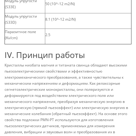
Модуль упругости
50 (10^-12 m2/N)
(S33E)
Модуль упругости
8.1 (10^-12 m2/N)
(S33D)
Паразитное поле
2.5
(Kv/cm)
IV. Принцип работы
Кристаллы ниобата магния и титаната свинца обладают высокими
пьезоэлектрическими свойствами и эффективностью
электромеханического преобразования, а также чувствительны к
механическим напряжениям и деформациям. Как релаксорные
сегнетоэлектрические монокристаллы, они поляризуются и
деформируются под воздействием электрического поля или
механического напряжения, преобразуя механическую энергию в
электрическую (прямой пьезоэффект) или электрическую энергию в
механические колебания (обратный пьезоэффект). На основе этого
свойства подложки PMN-PT используются для изготовления
пьезоэлектрических датчиков, применяемых для измерения
давления, вибрации и звуковых волн и преобразования их в