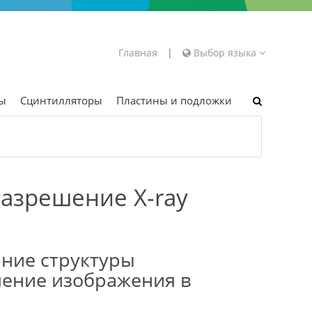
Главная
|
Выбор языка
ры
Сцинтилляторы
Пластины и подложки
 разрешение X-ray
яние структуры
шение изображения в