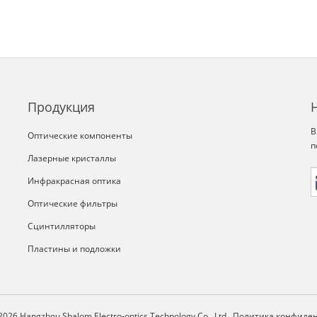
Продукция
В
Оптические компоненты
п
Лазерные кристаллы
Инфракрасная оптика
Оптические фильтры
Сцинтилляторы
Пластины и подложки
2026 Hangzhou Shalom Electro-optics Technology Co., Ltd.
Политика конфиде