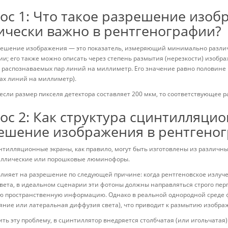
ос 1: Что такое разрешение изоб
ически важно в рентгенографии?
решение изображения — это показатель, измеряющий минимально разли
и; его также можно описать через степень размытия (нерезкости) изоб
 распознаваемых пар линий на миллиметр. Его значение равно половине
ах линий на миллиметр).
сли размер пикселя детектора составляет 200 мкм, то соответствующее разр
ос 2: Как структура сцинтилляцио
ешение изображения в рентгено
нтилляционные экраны, как правило, могут быть изготовлены из различны
аллические или порошковые люминофоры.
влияет на разрешение по следующей причине: когда рентгеновское излу
вета, в идеальном сценарии эти фотоны должны направляться строго перп
ю пространственную информацию. Однако в реальной однородной среде ф
яние или латеральная диффузия света), что приводит к размытию изобра
ть эту проблему, в сцинтиллятор внедряется столбчатая (или игольчатая) 