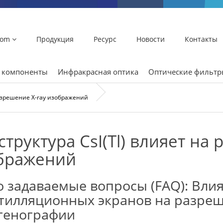
lom
Продукция
Ресурс
Новости
Контакты
и компоненты
Инфракрасная оптика
Оптические фильт
 разрешение X-ray изображений
структура CsI(Tl) влияет на
бражений
о задаваемые вопросы (FAQ): Вли
тилляционных экранов на разре
генографии