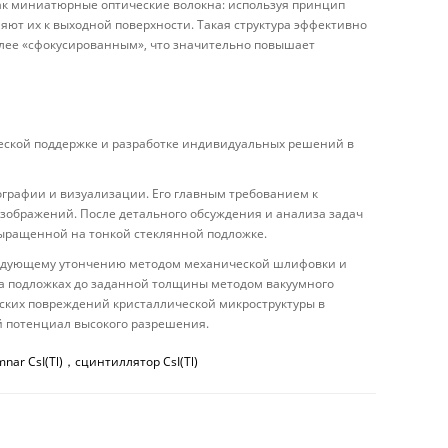
ак миниатюрные оптические волокна: используя принцип
яют их к выходной поверхности. Такая структура эффективно
олее «сфокусированным», что значительно повышает
ческой поддержке и разработке индивидуальных решений в
мографии и визуализации. Его главным требованием к
ображений. После детального обсуждения и анализа задач
 выращенной на тонкой стеклянной подложке.
ледующему утончению методом механической шлифовки и
на подложках до заданной толщины методом вакуумного
еских повреждений кристаллической микроструктуры в
ой потенциал высокого разрешения.
r CsI(Tl)，сцинтиллятор CsI(Tl)