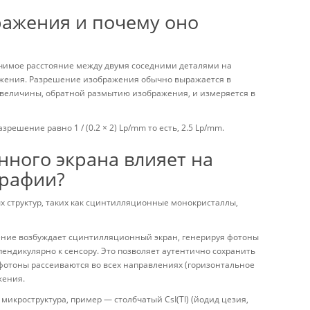
ражения и почему оно
чимое расстояние между двумя соседними деталями на
ражения. Разрешение изображения обычно выражается в
 величины, обратной размытию изображения, и измеряется в
ешение равно 1 / (0.2 × 2) Lp/mm то есть, 2.5 Lp/mm.
нного экрана влияет на
графии?
х структур, таких как сцинтилляционные монокристаллы,
чение возбуждает сцинтилляционный экран, генерируя фотоны
ендикулярно к сенсору. Это позволяет аутентично сохранить
отоны рассеиваются во всех направлениях (горизонтальное
жения.
микроструктура, пример — столбчатый CsI(Tl) (йодид цезия,