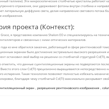
нный таллием). Эти микроскопические столбчатые кристаллы работают к
утреннего отражения, они удерживают фотоны внутри столбика и направл
ет латеральную диффузию света, делая направление светового потока б
е изображения.
рия проекта (Контекст):
 Grace, я представляю компанию Shalom EO и специализируюсь на техни
интилляторов и связанных с ними оптических материалов.
о года ко мне обратился заказчик, работающий в сфере рентгеновской то
ионным экранам было достижение экстремально высокого разрешения из
иент остановил свой выбор на решении со столбчатой структурой CsI(Tl),
о отметить, что данные сцинтилляционные экраны не подвергаются пос
 Вместо этого слои CsI(Tl) прецизионно выращиваются непосредственно 
го испарения. Такая технология позволяет полностью избежать механич
олировки, благодаря чему столбчатый CsI(Tl) максимально раскрывает св
интилляционный экран，разрешение рентгеновского изображения，columna