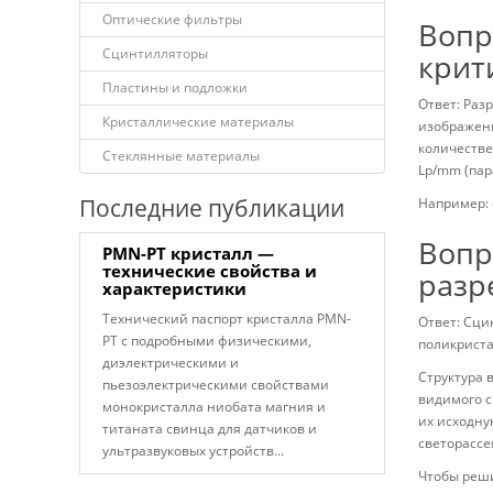
Оптические фильтры
Вопр
Сцинтилляторы
крит
Пластины и подложки
Ответ: Раз
Кристаллические материалы
изображени
количестве
Стеклянные материалы
Lp/mm (пар
Последние публикации
Например: е
Вопр
PMN-PT кристалл —
технические свойства и
разр
характеристики
Технический паспорт кристалла PMN-
Ответ: Сци
PT с подробными физическими,
поликрист
диэлектрическими и
Структура 
пьезоэлектрическими свойствами
видимого с
монокристалла ниобата магния и
их исходну
титаната свинца для датчиков и
светорассе
ультразвуковых устройств...
Чтобы реши