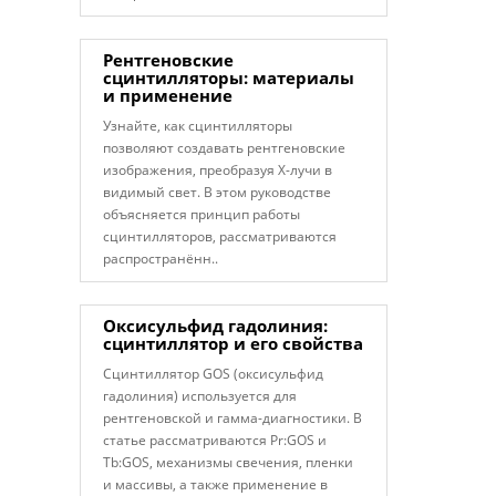
Рентгеновские
сцинтилляторы: материалы
и применение
Узнайте, как сцинтилляторы
позволяют создавать рентгеновские
изображения, преобразуя X-лучи в
видимый свет. В этом руководстве
объясняется принцип работы
сцинтилляторов, рассматриваются
распространённ..
Оксисульфид гадолиния:
сцинтиллятор и его свойства
Сцинтиллятор GOS (оксисульфид
гадолиния) используется для
рентгеновской и гамма-диагностики. В
статье рассматриваются Pr:GOS и
Tb:GOS, механизмы свечения, пленки
и массивы, а также применение в