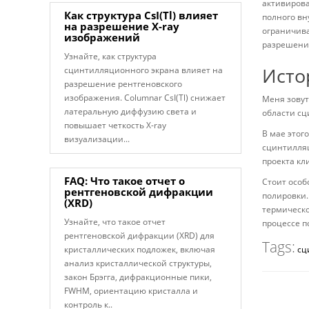
активирова
Как структура CsI(Tl) влияет
полного вн
на разрешение X-ray
ограничива
изображений
разрешени
Узнайте, как структура
Исто
сцинтилляционного экрана влияет на
разрешение рентгеновского
изображения. Columnar CsI(Tl) снижает
Меня зовут
латеральную диффузию света и
области сц
повышает четкость X-ray
В мае этог
визуализации...
сцинтилляц
проекта кл
FAQ: Что такое отчет о
Стоит особ
рентгеновской дифракции
полировки.
(XRD)
термическо
Узнайте, что такое отчет
процессе п
рентгеновской дифракции (XRD) для
Tags:
кристаллических подложек, включая
сц
анализ кристаллической структуры,
закон Брэгга, дифракционные пики,
FWHM, ориентацию кристалла и
контроль к..