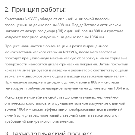
2. Принцип работы:
Кристаллы Nd:YVO₄ обладают сильной и широкой полосой
поглощения на длине волны 808 нм. Под действием оптической
накачки от лазерного диода (ЛД) с длиной волны 808 нм кристалл
излучает лазерное излучение на длине волны 1064 нм.
Процесс начинается с ориентации и резки выращенного
монокристаллического стержня Nd:YVO₄, после чего заготовка
проходит прецизионную механическую обработку и на её торцевые
поверхности наносятся диэлектрические покрытия. Затем покрытый
кристалл интегрируется в лазерный резонатор с соответствующими
зеркалами (высокоотражающим и выходным зеркалом-делителем).
При накачке лазерным диодом с длиной волны 808 нм система
генерирует требуемое лазерное излучение на длине волны 1064 нм.
Используя нелинейные свойства дополнительных нелинейно-
оптических кристаллов, это фундаментальное излучение с длиной
волны 1064 нм может эффективно преобразовываться в зелёный,
синий или ультрафиолетовый лазерный свет в зависимости от
требований конкретного применения.
3. Технологический процесс