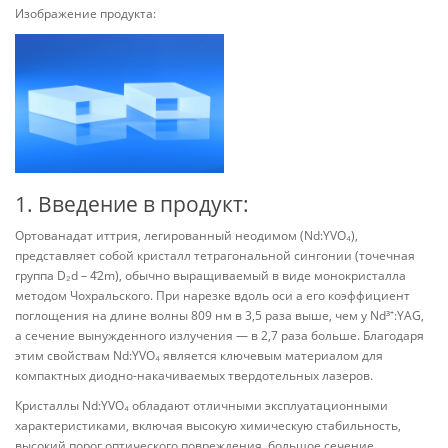
Изображение продукта:
1. Введение в продукт:
Ортованадат иттрия, легированный неодимом (Nd:YVO₄),
представляет собой кристалл тетрагональной сингонии (точечная
группа D₂d – 4̄2m), обычно выращиваемый в виде монокристалла
методом Чохральского. При нарезке вдоль оси a его коэффициент
поглощения на длине волны 809 нм в 3,5 раза выше, чем у Nd³⁺:YAG,
а сечение вынужденного излучения — в 2,7 раза больше. Благодаря
этим свойствам Nd:YVO₄ является ключевым материалом для
компактных диодно-накачиваемых твердотельных лазеров.
Кристаллы Nd:YVO₄ обладают отличными эксплуатационными
характеристиками, включая высокую химическую стабильность,
высокий порог оптического повреждения, большое сечение