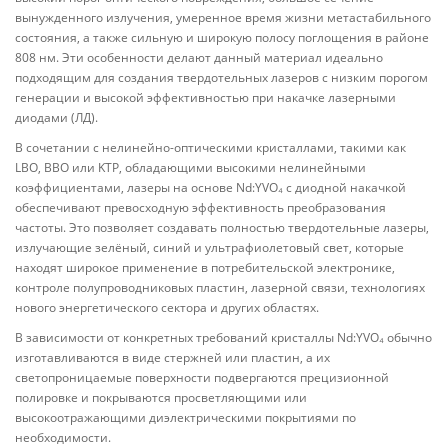
вынужденного излучения, умеренное время жизни метастабильного
состояния, а также сильную и широкую полосу поглощения в районе
808 нм. Эти особенности делают данный материал идеально
подходящим для создания твердотельных лазеров с низким порогом
генерации и высокой эффективностью при накачке лазерными
диодами (ЛД).
В сочетании с нелинейно-оптическими кристаллами, такими как
LBO, BBO или KTP, обладающими высокими нелинейными
коэффициентами, лазеры на основе Nd:YVO₄ с диодной накачкой
обеспечивают превосходную эффективность преобразования
частоты. Это позволяет создавать полностью твердотельные лазеры,
излучающие зелёный, синий и ультрафиолетовый свет, которые
находят широкое применение в потребительской электронике,
контроле полупроводниковых пластин, лазерной связи, технологиях
нового энергетического сектора и других областях.
В зависимости от конкретных требований кристаллы Nd:YVO₄ обычно
изготавливаются в виде стержней или пластин, а их
светопроницаемые поверхности подвергаются прецизионной
полировке и покрываются просветляющими или
высокоотражающими диэлектрическими покрытиями по
необходимости.