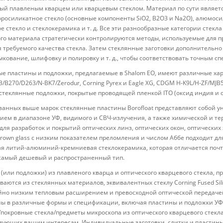
ый плавленым кварцем или кварцевым стеклом. Материал по сути являе
оросиликатное стекло (основные компоненты SiO2, B2O3 и Na2O), алюмос
е стекло и стеклокерамика и т. д. Все эти разнообразные категории стекла
го материала стратегически контролируются методы, используемые для пр
 требуемого качества стекла. Затем стеклянные заготовки дополнитель
омкование, шлифовку и полировку и т. д., чтобы соответствовать точным 
е пластины и подложки, предлагаемые в Shalom EO, имеют различные ха
33/B270/D263/N-BK7/Zerodur, Corning Pyrex и Eagle XG, CDGM H-K9L/H-ZF/MJB
стеклянные подложки, покрытые проводящей пленкой ITO (оксид индия и о
занных выше марок стеклянные пластины Borofloat представляют собой у
ием в диапазоне УФ, видимого и СВЧ-излучения, а также химической и те
для разработок и покрытий оптических линз, оптических окон, оптических 
crown glass с низким показателем преломления и числом Аббе подходит дл
ая литий-алюминий-кремниевая стеклокерамика, которая отличается по
самый дешевый и распространенный тип.
(или подложки) из плавленого кварца и оптического кварцевого стекла, 
ваются из стеклянных материалов, эквивалентных стеклу Corning Fused Sil
но низким тепловым расширением и превосходной оптической передачей,
ы в различные формы и спецификации, включая пластины и подложки УФ-
покровные стекла/предметы микроскопа из оптического кварцевого стекла
вующих вашим интересам. Индивидуальные заготовки, слитки и пластины 