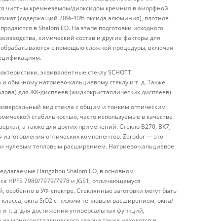
тся чистым кремнеземом/диоксидом кремния в аморфной
иликат (содержащий 20%-40% оксида алюминия), плотное
 продаются в Shalom EO. На этапе подготовки исходного
оизводства, химический состав и другие факторы для
но обрабатываются с помощью сложной процедуры, включая
спецификациям.
рактеристики, эквивалентные стеклу SCHOTT
5 и обычному натриево-кальциевому стеклу и т. д. Также
лова) для ЖК-дисплеев (жидкокристаллических дисплеев).
ниверсальный вид стекла с общим и тонким оптическим
рмической стабильностью, часто используемые в качестве
зеркал, а также для других применений. Стекло B270, BK7,
я изготовления оптических компонентов. Zerodur — это
чти нулевым тепловым расширением. Натриево-кальциевое
предлагаемые Hangzhou Shalom EO, в основном
ica HPFS 7980/7979/7978 и JGS1, отличающемуся
 особенно в УФ-спектре. Стеклянные заготовки могут быть
класса, окна SiO2 с низким тепловым расширением, окна/
 и т. д. для достижения универсальных функций,
из монокристаллического кварца также находятся в