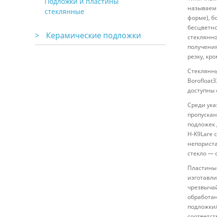
Подложки и пластины
называем
стеклянные
форме), б
бесцветно
>
Керамические подложки
стеклянно
получения
резку, кр
Стеклянны
Borofloat
доступны 
Среди ука
пропускан
подложек 
H-K9Lare 
непорист
стекло — 
Пластины 
изготавли
чрезвычай
обработан
подложки/
соответст