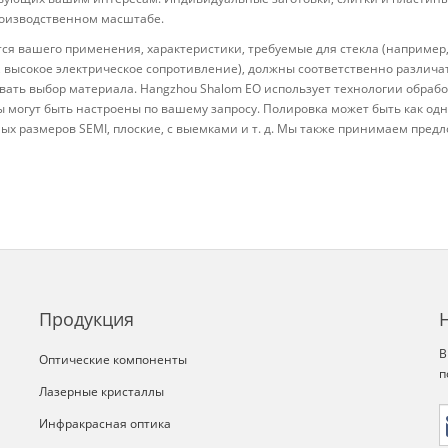
оизводственном масштабе.
тся вашего применения, характеристики, требуемые для стекла (например
, высокое электрическое сопротивление), должны соответственно различат
вать выбор материала. Hangzhou Shalom EO использует технологии обрабо
 могут быть настроены по вашему запросу. Полировка может быть как одн
ых размеров SEMI, плоские, с выемками и т. д. Мы также принимаем пр
Продукция
В
Оптические компоненты
п
Лазерные кристаллы
Инфракрасная оптика