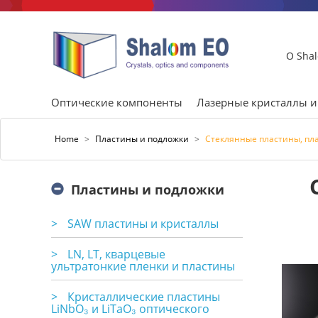
О Sha
Оптические компоненты
Лазерные кристаллы 
Home
>
Пластины и подложки
>
Стеклянные пластины, пл
Пластины и подложки
>
SAW пластины и кристаллы
>
LN, LT, кварцевые
ультратонкие пленки и пластины
>
Кристаллические пластины
LiNbO₃ и LiTaO₃ оптического