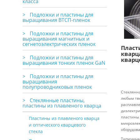
класса
>
Подложки и пластины для
выращивания ВТСП-пленок
>
Подложки и пластины для
выращивания магнитных и
сегнетоэлектрических пленок
Пласт
кварц
>
Подложки и пластины для
кварц
выращивания тонких пленок GaN
>
Подложки и пластины для
выращивания
полупроводниковых пленок
Стеклянна
любым тве
>
Стеклянные пластины,
расплавле
пластины из плавленого кварца
диэлектри
пластины 
Пластины из плавленого кварца
микроэлек
и оптического кварцевого
оборудован
стекла
Типичными