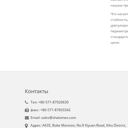
нашем пр
Что касае
стойкость
урегулиро
параметры
стандартн
цене.
Контакты
Tел: +86-571-87920630
факс: +86-571-87603342
Email: sales@shalomeo.com
Aдрес: A635, Boke Mansion, No.9 Xiyuan Road, Xihu District,