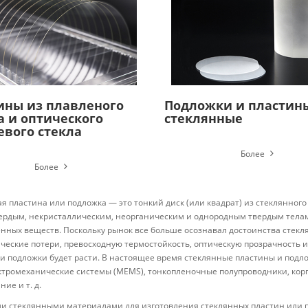
ины из плавленого
Подложки и пластин
а и оптического
стеклянные
евого стекла
Более
Более
я пластина или подложка — это тонкий диск (или квадрат) из стеклянного
рдым, некристаллическим, неорганическим и однородным твердым телам,
нных веществ. Поскольку рынок все больше осознавал достоинства стекл
ческие потери, превосходную термостойкость, оптическую прозрачность и т
и подложки будет расти. В настоящее время стеклянные пластины и подл
тромеханические системы (MEMS), тонкопленочные полупроводники, корп
ие и т. д.
 стеклянными материалами для изготовления стеклянных пластин или п