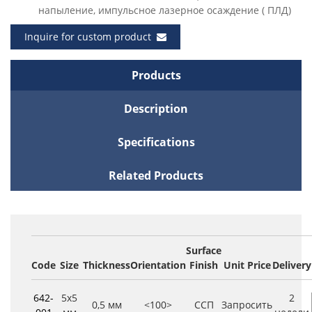
напыление, импульсное лазерное осаждение ( ПЛД)
Inquire for custom product
Products
Description
Specifications
Related Products
Surface
Code
Size
Thickness
Orientation
Finish
Unit Price
Delivery
642-
5x5
2
0,5 мм
<100>
ССП
Запросить