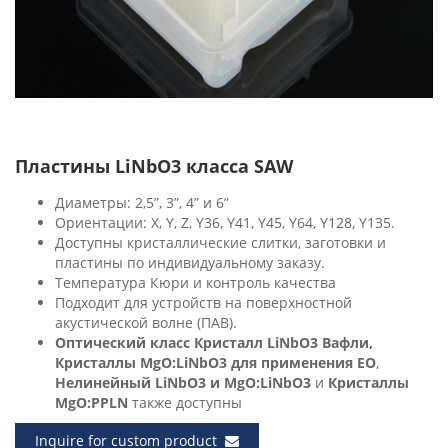
Пластины LiNbO3 класса SAW
Диаметры: 2,5”, 3”, 4” и 6”
Ориентации: X, Y, Z, Y36, Y41, Y45, Y64, Y128, Y135.
Доступны кристаллические слитки, заготовки и
пластины по индивидуальному заказу.
Температура Кюри и контроль качества
Подходит для устройств на поверхностной
акустической волне (ПАВ).
Оптический класс Кристалл LiNbO3 Вафли,
Кристаллы MgO:LiNbO3
для применения EO
,
Нелинейный LiNbO3 и MgO:LiNbO3
и
Кристаллы
MgO:PPLN
также доступны
Inquire for custom product