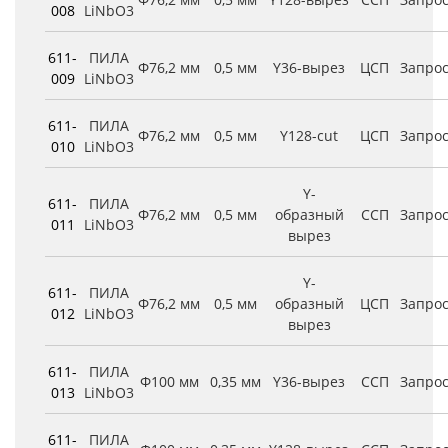
008
LiNbO3
611-
ПИЛА
Φ76,2 мм
0,5 мм
Y36-вырез
ЦСП
Запро
009
LiNbO3
611-
ПИЛА
Φ76,2 мм
0,5 мм
Y128-cut
ЦСП
Запро
010
LiNbO3
Y-
611-
ПИЛА
Φ76,2 мм
0,5 мм
образный
ССП
Запро
011
LiNbO3
вырез
Y-
611-
ПИЛА
Φ76,2 мм
0,5 мм
образный
ЦСП
Запро
012
LiNbO3
вырез
611-
ПИЛА
Φ100 мм
0,35 мм
Y36-вырез
ССП
Запро
013
LiNbO3
611-
ПИЛА