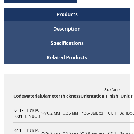
Products
Description
Specifications
Related Products
Surface
Code
Material
Diameter
Thickness
Orientation
Finish
Unit P
611-
ПИЛА
Φ76,2 мм
0,35 мм
Y36-вырез
ССП
Запро
001
LiNbO3
611-
ПИЛА
Φ76,2 мм
0,35 мм
Y128-вырез
ССП
Запро