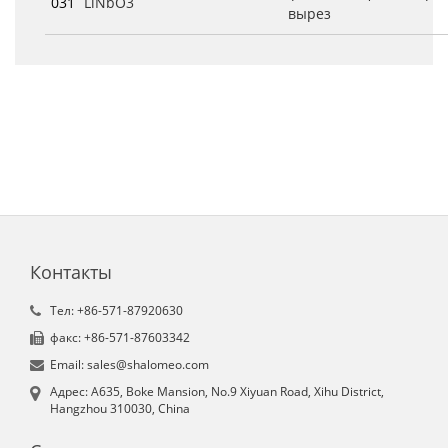
031
LiNbO3
вырез
Контакты
Tел: +86-571-87920630
факс: +86-571-87603342
Email: sales@shalomeo.com
Aдрес: A635, Boke Mansion, No.9 Xiyuan Road, Xihu District,
Hangzhou 310030, China