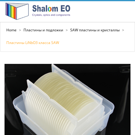
Home
>
Пластины и подложки
>
SAW пластины и кристаллы
>
Пластины LiNbO3 класса SAW