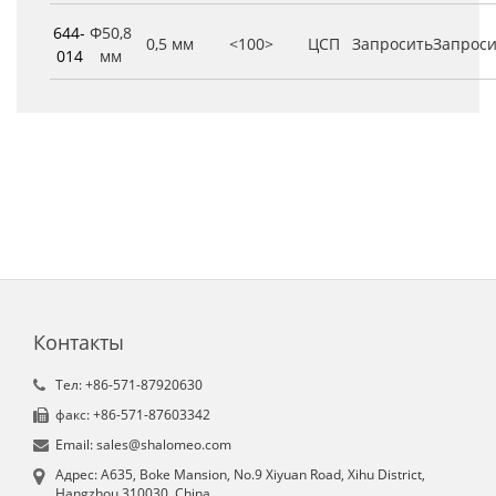
644-
Φ50,8
0,5 мм
<100>
ЦСП
Запросить
Запроси
014
мм
Контакты
Tел: +86-571-87920630
факс: +86-571-87603342
Email: sales@shalomeo.com
Aдрес: A635, Boke Mansion, No.9 Xiyuan Road, Xihu District,
Hangzhou 310030, China