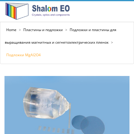
Home
>
Пластины и подложки
>
Подложки и пластины для
выращивания магнитных и сегнетоэлектрических пленок
>
Подложки MgAl2O4