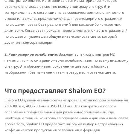
Фильтры ND обычно изготавливаются из материалов, которые
отражают/поглощают свет по всему видимому спектру. Эти
материалы, часто состоящие из высококачественного оптического
стекла или смолы, предназначены для равномерного отражения/
поглощения света без предпочтений для каких-либо конкретных
длин волн. Когда свет проходит через фильтр, его часть отражается/
поглощается, уменьшая общую интенсивность света, который
достигает сенсора камеры.
2. Равномерное ослабление:
Важным аспектом фильтров ND
является то, что они равномерно ослабляют свет по всему видимому
спектру. Это обеспечивает сохранение цветового баланса
изображения без изменения температуры или оттенка цвета.
Что предоставляет Shalom EO?
Shalom EO дополнительно сегментировала их на полосы ослабления
250-380 нм, 400-700 нм и 350-1100 нм. Эти конкретные полосы
ослабления предназначены для различных применений, где
необходим точный контроль за определенными длинами волн света.
Кроме того, Shalom EO предлагает широкий выбор настраиваемых
коэффициентов пропускания ослабления и форм для