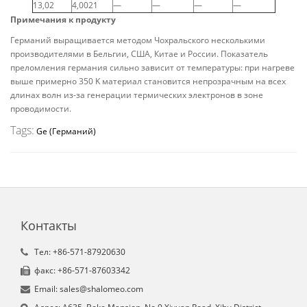
13,02
4,0021
—
—
—
—
Примечания к продукту
Германий выращивается методом Чохральского несколькими
производителями в Бельгии, США, Китае и России. Показатель
преломления германия сильно зависит от температуры: при нагреве
выше примерно 350 K материал становится непрозрачным на всех
длинах волн из-за генерации термических электронов в зоне
проводимости.
Tags:
Ge (Германий)
Контакты
Tел: +86-571-87920630
факс: +86-571-87603342
Email: sales@shalomeo.com