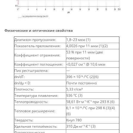
Физические и оптические свойства
Диапазон пропускания:
1,8–23 мкм (1)
Показатель преломления:
4,0026 при 11 мкм (1)(2)
53 % при 11 мкм (две
Коэффициент отражения:
поверхности)
Коэффициент поглощения:
<0,027 см⁻¹ @ 10,6 мкм
Пик рестштралена:
—
dn/dT:
396 × 10⁻⁶ /°C (2)(6)
dn/dμ = 0:
Почти постоянно
Плотность:
5,33 г/см³
Температура плавления:
936 °C (3)
Теплопроводность:
58,61 Вт·м⁻¹·К⁻¹ при 293 K (6)
6,1 × 10⁻⁶ /°C при 298 K (3)(4)
Тепловое расширение:
(6)
Твердость:
Кнуп 780
Удельная теплоёмкость:
310 Дж·кг⁻¹·К⁻¹ (3)
Диэлектрическая