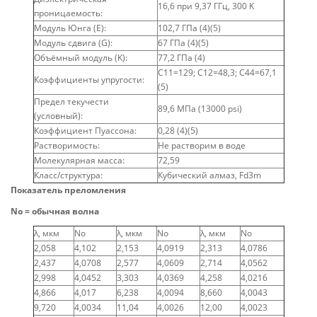
16,6 при 9,37 ГГц, 300 K
проницаемость:
Модуль Юнга (E):
102,7 ГПа (4)(5)
Модуль сдвига (G):
67 ГПа (4)(5)
Объёмный модуль (K):
77,2 ГПа (4)
C11=129; C12=48,3; C44=67,1
Коэффициенты упругости:
(5)
Предел текучести
89,6 МПа (13000 psi)
(условный):
Коэффициент Пуассона:
0,28 (4)(5)
Растворимость:
Не растворим в воде
Молекулярная масса:
72,59
Класс/структура:
Кубический алмаз, Fd3m
Показатель преломления
No = обычная волна
λ, мкм
No
λ, мкм
No
λ, мкм
No
2,058
4,102
2,153
4,0919
2,313
4,0786
2,437
4,0708
2,577
4,0609
2,714
4,0562
2,998
4,0452
3,303
4,0369
4,258
4,0216
4,866
4,017
6,238
4,0094
8,660
4,0043
9,720
4,0034
11,04
4,0026
12,00
4,0023