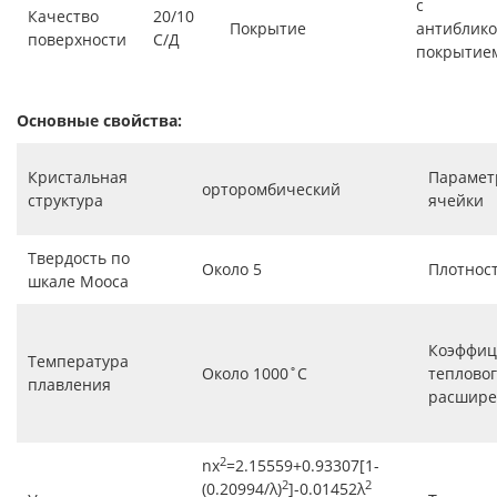
с
Качество
20/10
Покрытие
антиблик
поверхности
С/Д
покрытие
Основные свойства:
Кристальная
Параме
орторомбический
структура
ячейки
Твердость по
Около 5
Плотнос
шкале Мооса
Коэффиц
Температура
Около 1000˚С
теплово
плавления
расширен
2
nx
=2.15559+0.93307[1-
2
2
(0.20994/λ)
]-0.01452λ