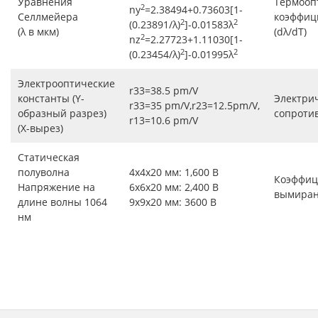
Уравнения
Термооп
2
ny
=2.38494+0.73603[1-
Селлмейера
коэффиц
2
2
(0.23891/λ)
]-0.01583λ
(λ в мкм)
(dλ/dT)
2
nz
=2.27723+1.11030[1-
2
2
(0.23454/λ)
]-0.01995λ
Электрооптические
r33=38.5 pm/V
константы (Y-
Электри
r33=35 pm/V,r23=12.5pm/V,
образный разрез)
сопроти
r13=10.6 pm/V
(X-вырез)
Статическая
полуволна
4x4x20 мм: 1,600 В
Коэффиц
Напряжение на
6x6x20 мм: 2,400 В
вымира
длине волны 1064
9x9x20 мм: 3600 В
нм