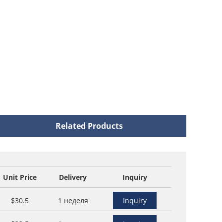
Related Products
Unit Price
Delivery
Inquiry
$30.5
1 неделя
Inquiry