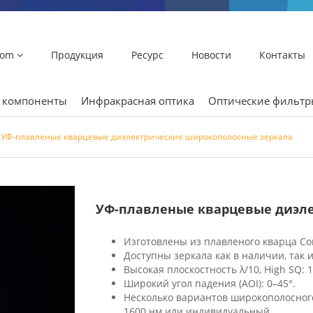
lom
Продукция
Ресурс
Новости
Контакты
и компоненты
Инфракрасная оптика
Оптические фильт
УФ-плавленые кварцевые диэлектрические широкополосные зеркала
УФ-плавленые кварцевые диэл
Изготовлены из плавленого кварца Cor
Доступны зеркала как в наличии, так 
Высокая плоскостность λ/10, High SQ: 1
Широкий угол падения (AOI): 0–45°.
Несколько вариантов широкополосного
1600 нм или индивидуальный.