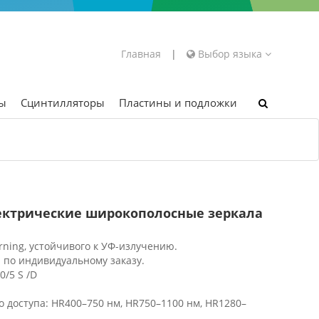
Главная
|
Выбор языка
ры
Сцинтилляторы
Пластины и подложки
ектрические широкополосные зеркала
ning, устойчивого к УФ-излучению.
и по индивидуальному заказу.
0/5 S /D
 доступа: HR400–750 нм, HR750–1100 нм, HR1280–