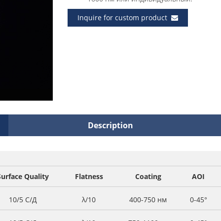
Inquire for custom product
Description
Surface Quality
Flatness
Coating
AOI
10/5 С/Д
λ/10
400-750 нм
0-45°