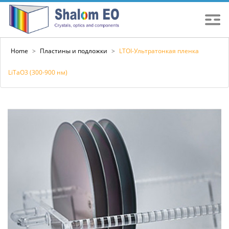
Home
>
Пластины и подложки
>
LTOI-Ультратонкая пленка
LiTaO3 (300-900 нм)