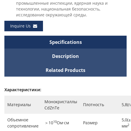
промышленные инспекции, ядерная наука и
технологии, национальная безопасность,
исследование окружающей среды.
Inquire Us
Specifications
Description
Related Products
Характеристики:
Монокристаллы
Материалы
Плотность
5,8(г
CdZnTe
Объемное
5,0(±
10
＞10
Ом·см
Размер
2
сопротивление
мм