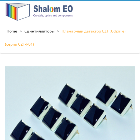
Home
>
Сцинтилляторы
>
Планарный детектор CZT (CdZnTe)
(серия CZT-P01)