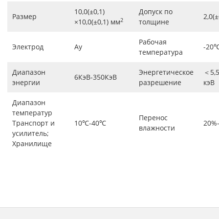
10,0(±0,1)
Допуск по
Размер
2,0(
2
×10,0(±0,1) мм
толщине
Рабочая
Электрод
Ау
-20
температура
Диапазон
Энергетическое
＜5,5
6КэВ-350КэВ
энергии
разрешение
кэВ
Диапазон
температур
Перенос
Транспорт и
10℃-40℃
20%
влажности
усилитель;
Хранилище