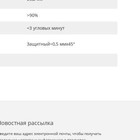
>90%
<3 угловых минут
Защитный<0,5 ммx45°
Новостная рассылка
ведите ваш адрес электронной почты, чтобы получать
оследние новости и информацию о продуктах.