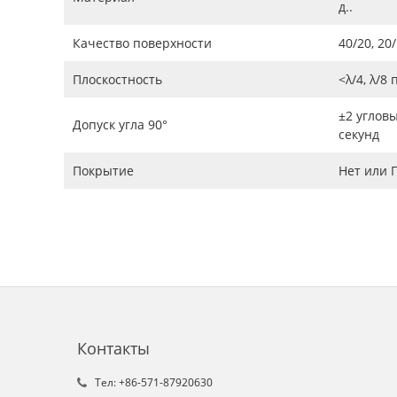
д..
Качество поверхности
40/20, 20
Плоскостность
<λ/4, λ/8
±2 углов
Допуск угла 90°
секунд
Покрытие
Нет или 
Контакты
Tел: +86-571-87920630