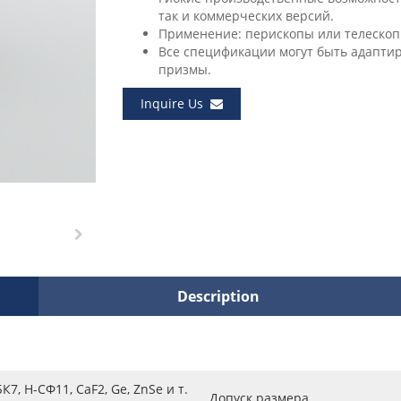
так и коммерческих версий.
Применение: перископы или телескопы
Все спецификации могут быть адапти
призмы.
Inquire Us
Description
К7, Н-СФ11, CaF2, Ge, ZnSe и т.
Допуск размера