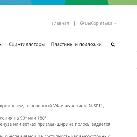
Главная
|
Выбор языка
ры
Сцинтилляторы
Пластины и подложки
кремнезем, плавленный УФ-излучением, N-SF11,
жения на 90° или 180°
енузе или ветках призмы (ширина полосы задается
и, обеспечивающие доступность как высокоточных,