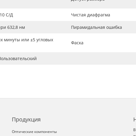
/10 С/Д
Чистая диафрагма
 при 632,8 нм
Пирамидальная ошибка
ых минуты или ±5 угловых
Фаска
Пользовательский
Продукция
В
Оптические компоненты
п