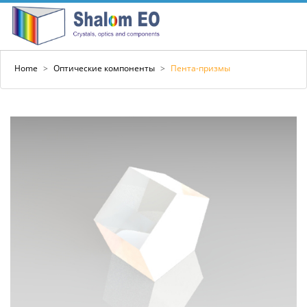
Home
>
Оптические компоненты
>
Пента-призмы