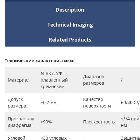
Description
Technical Imaging
Related Products
Технические характеристики:
N-BK7, УФ-
Диапазон
Материал
плавленный
/
размеров
кремнезем
Допуск
Качество
±0,2 мм
60/40 С/
размера
поверхности
Прозрачная
<λ/4 при
>90%
Плоскостность
диафрагма
нм
Угловой
<30 угловых
Защитны