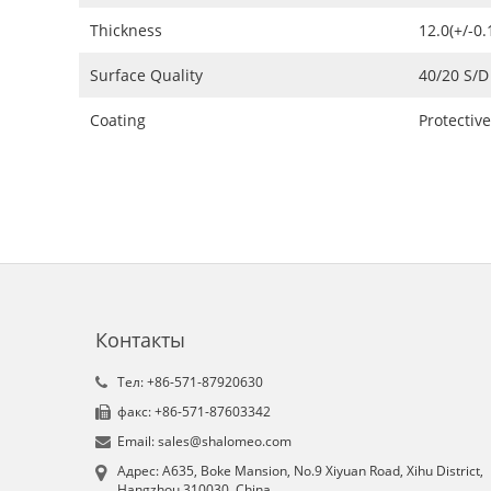
Thickness
12.0(+/-0
Surface Quality
40/20 S/D
Coating
Protectiv
Контакты
Tел: +86-571-87920630
факс: +86-571-87603342
Email: sales@shalomeo.com
Aдрес: A635, Boke Mansion, No.9 Xiyuan Road, Xihu District,
Hangzhou 310030, China