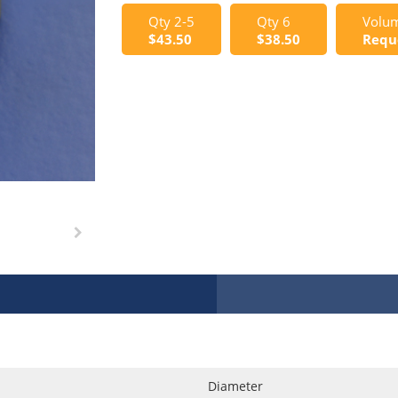
Qty 2-5
Qty 6
Volum
$43.50
$38.50
Requ
Diameter