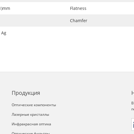
.1)mm
Flatness
Chamfer
e Ag
Продукция
В
Оптические компоненты
п
Лазерные кристаллы
Инфракрасная оптика
Оптические фильтры