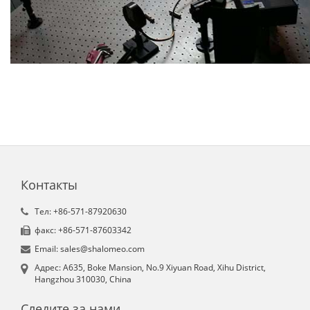
Контакты
Tел: +86-571-87920630
факс: +86-571-87603342
Email: sales@shalomeo.com
Aдрес: A635, Boke Mansion, No.9 Xiyuan Road, Xihu District,
Hangzhou 310030, China
Следите за нами