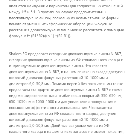
являются наилучшим вариантом для сопряженных отношений
между 1:5 и 5:1. В противном случае предпочтительны
плосковыпуклые линзы, поскольку их асимметричные формы
помогают уменьшить сферические аберрации. Фокусные
расстояния двояковыпуклых линз можно рассчитать с помощью
формулы: f= (R1*R2)/((n-1) *(R2-R1)).
Shalom EO предлагает складские двояковыпуклые линзы N-BK7,
складские двояковыпуклые линзы из УФ-сплавленного кварца и
индивидуальные двояковыпуклые линзы. Что касается
двояковыпуклых линз N-BK7, в нашем списке на складе доступен
широкий диапазон фокусных расстояний 10–1000 мм и
диаметров 6,0–50,8 мм. Помимо версий без покрытия, мы также
предлагаем стандартные двояковыпуклые линзы N-BK7 с тремя
видами широкополосных антибликовых покрытий: 350–650 нм,
650–1050 нм и 1050–1580 нм для увеличения пропускания и
повышения эффективности использования. Что касается
двояковыпуклых линз из УФ-сплавленного кварца, доступен
широкий диапазон фокусных расстояний 10–1000 мм и
диаметров 5,0–50,8 мм. Двойные выпуклые линзы из УФ-
плавленого кварца в нашем списке запасов не имеют покрытия,