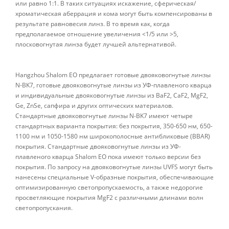
или равно 1:1. В таких ситуациях искажение, сферическая/
хроматическая аберрация и кома могут быть компенсированы в
результате равновесия линз. В то время как, когда
предполагаемое отношение увеличения <1/5 или >5,
плосковогнутая линза будет лучшей альтернативой.
Hangzhou Shalom EO предлагает готовые двояковогнутые линзы
N-BK7, готовые двояковогнутые линзы из УФ-плавленого кварца
и индивидуальные двояковогнутые линзы из BaF2, CaF2, MgF2,
Ge, ZnSe, сапфира и других оптических материалов.
Стандартные двояковогнутые линзы N-BK7 имеют четыре
стандартных варианта покрытия: без покрытия, 350-650 нм, 650-
1100 нм и 1050-1580 нм широкополосные антибликовые (BBAR)
покрытия. Стандартные двояковогнутые линзы из УФ-
плавленого кварца Shalom EO пока имеют только версии без
покрытия. По запросу на двояковогнутые линзы UVFS могут быть
нанесены специальные V-образные покрытия, обеспечивающие
оптимизированную светопропускаемость, а также недорогие
просветляющие покрытия MgF2 с различными длинами волн
светопропускания.