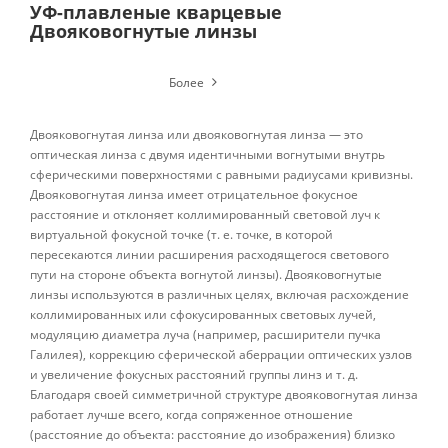
УФ-плавленые кварцевые
Двояковогнутые линзы
Более
Двояковогнутая линза или двояковогнутая линза — это
оптическая линза с двумя идентичными вогнутыми внутрь
сферическими поверхностями с равными радиусами кривизны.
Двояковогнутая линза имеет отрицательное фокусное
расстояние и отклоняет коллимированный световой луч к
виртуальной фокусной точке (т. е. точке, в которой
пересекаются линии расширения расходящегося светового
пути на стороне объекта вогнутой линзы). Двояковогнутые
линзы используются в различных целях, включая расхождение
коллимированных или сфокусированных световых лучей,
модуляцию диаметра луча (например, расширители пучка
Галилея), коррекцию сферической аберрации оптических узлов
и увеличение фокусных расстояний группы линз и т. д.
Благодаря своей симметричной структуре двояковогнутая линза
работает лучше всего, когда сопряженное отношение
(расстояние до объекта: расстояние до изображения) близко