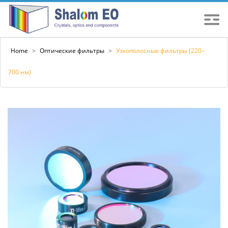
Home
>
Оптические фильтры
>
Узкополосные фильтры (220–
700 нм)