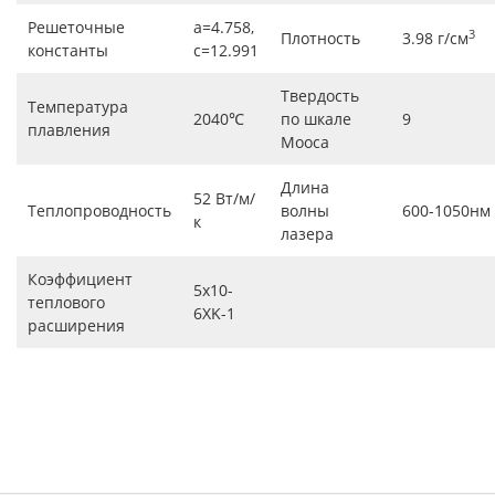
Решеточные
a=4.758,
3
Плотность
3.98 г/см
константы
c=12.991
Твердость
Температура
2040℃
по шкале
9
плавления
Мооса
Длина
52 Вт/м/
Теплопроводность
волны
600-1050нм
к
лазера
Коэффициент
5x10-
теплового
6XK-1
расширения