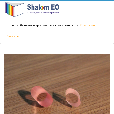
Home
>
Лазерные кристаллы и компоненты
>
Кристаллы
Ti:Sapphire