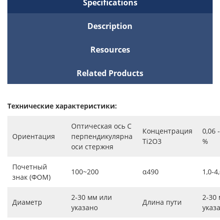
Specifications
Description
Resources
Related Products
Технические характеристики:
Оптическая ось C
Концентрация
0,06 
Ориентация
перпендикулярна
Ti2O3
%
оси стержня
Почетный
100~200
α490
1,0-4
знак (ФОМ)
2-30 мм или
2-30
Диаметр
Длина пути
указано
указ