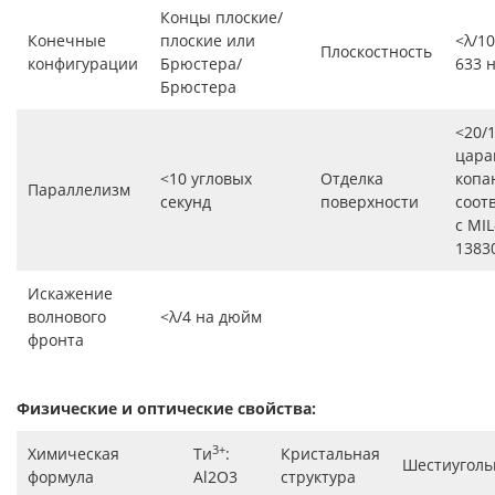
Концы плоские/
Конечные
плоские или
<λ/1
Плоскостность
конфигурации
Брюстера/
633 
Брюстера
<20/
цара
<10 угловых
Отделка
копа
Параллелизм
секунд
поверхности
соот
с MIL
1383
Искажение
волнового
<λ/4 на дюйм
фронта
Физические и оптические свойства:
3+
Химическая
Ти
:
Кристальная
Шестиугол
формула
Al2O3
структура