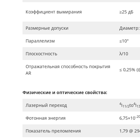
Коэффициент вымирания
≥25 дБ
Размерные допуски
Диаметр: 
Параллелизм
≤10"
Плоскостность
λ/10
Отражательная способность покрытия
≤ 0,25% (
AR
Физические и оптические свойства:
4
4
Лазерный переход
I
to
I
11/2
13
-2
Фотонная энергия
6,75×10
Показатель преломления
1,79 @ 2