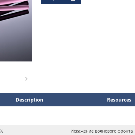
Description
Resources
т%
Искажение волнового фронта