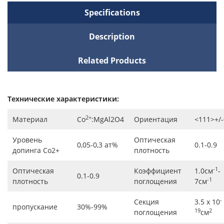
Specifications
Description
Related Products
Технические характеристики:
2+
Материал
Co
:MgAl2O4
Ориентация
<111>+/-
Уровень
Оптическая
0,05-0,3 ат%
0.1-0.9
допинга Co2+
плотность
-1
Оптическая
Коэффициент
1.0см
-
0.1-0.9
-1
плотность
поглощения
7см
-
Секция
3.5 x 10
пропускание
30%-99%
19
2
поглощения
см