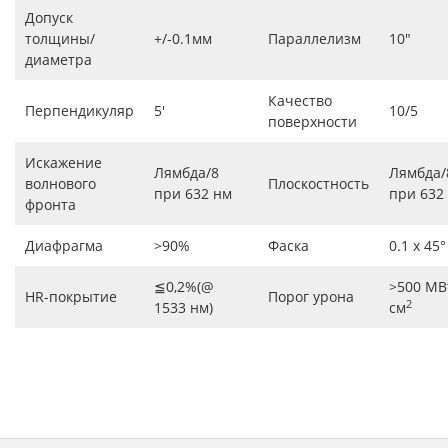
Допуск
толщины/
+/-0.1мм
Параллелизм
10″
диаметра
Качество
Перпендикуляр
5′
10/5
поверхности
Искажение
Лямбда/8
Лямбда/
волнового
Плоскостность
при 632 нм
при 632
фронта
Диафрагма
>90%
Фаска
0.1 x 45°
≦0,2%(@
>500 МВ
HR-покрытие
Порог урона
2
1533 нм)
см