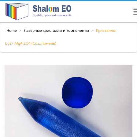
Home
>
Лазерные кристаллы и компоненты
>
Кристаллы
Co2+:MgAl2O4 (Co:шпинель)