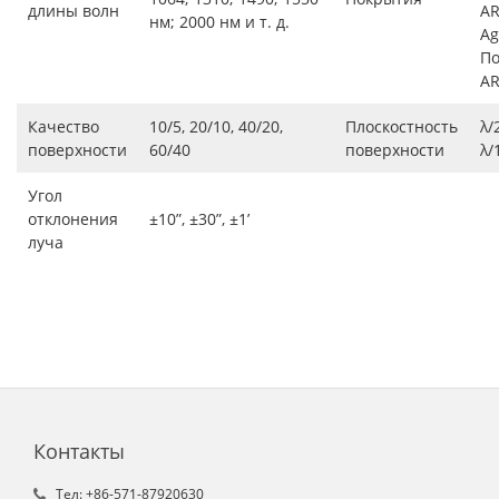
длины волн
AR
нм; 2000 нм и т. д.
Ag
По
A
Качество
10/5, 20/10, 40/20,
Плоскостность
λ/2
поверхности
60/40
поверхности
λ/
Угол
отклонения
±10”, ±30”, ±1’
луча
Контакты
Tел: +86-571-87920630