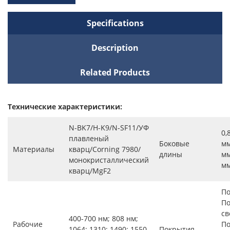
Specifications
Description
Related Products
Технические характеристики:
N-BK7/H-K9/N-SF11/УФ
0,
плавленый
Боковые
мм
Материалы
кварц/Corning 7980/
длины
мм
монокристаллический
мм
кварц/MgF2
По
П
св
400-700 нм; 808 нм;
Рабочие
По
1064; 1310; 1490; 1550
Покрытия