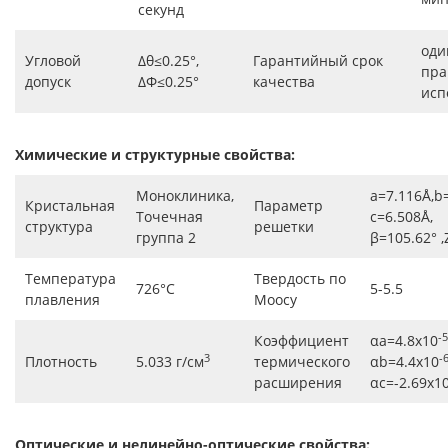
секунд
оди
Угловой
Δθ≤0.25°,
Гарантийный срок
пра
допуск
ΔΦ≤0.25°
качества
исп
Химические и структурные свойства:
Моноклиника,
a=7.116Å,b
Кристальная
Параметр
Точечная
c=6.508Å,
структура
решетки
группа 2
β=105.62° ,
Температура
Твердость по
726°C
5-5.5
плавления
Моосу
-5
Коэффициент
αa=4.8x10
3
-
Плотность
5.033 г/см
термического
αb=4.4x10
расширения
αc=-2.69x1
Оптические и нелинейно-оптические свойства: