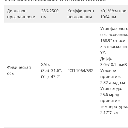
Диапазон
286-2500
Коэффициент
<0,1%/см при
прозрачности
нм
поглощения
1064 нм
Угол фазовог
согласования
168,9° от оси
z в плоскости
YZ.
Дефф:
X//b,
3,0+/-0,1 пм/В
Физическая
(Z,a)=31.6°,
ГСП 1064/532
Угловое
ось
(Y,c)=47.2°
принятие:
2,32 арад-см
Угол схода:
25,6 мрад
принятие
температуры:
2,17°C-см