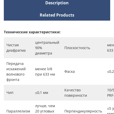
Description
Related Products
Технические характеристики:
центральный
Чистая
мен
90%
Плоскостность
диафрагма
633
диаметра
Передача
искажений
менее λ/8
Фаска
≤0,
волнового
при 633 нм
фронта
Качество
10/5
Чип
≤0,1 мм
поверхности
PRF
лучше, чем
≤5 
Параллелизм
20 угловых
Перпендикулярность
мин