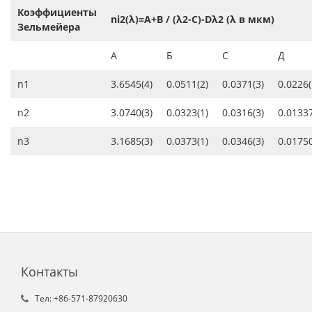
Коэффициенты
ni2(λ)=A+B / (λ2-C)-Dλ2 (λ в мкм)
Зельмейера
A
Б
C
Д
n1
3.6545(4)
0.0511(2)
0.0371(3)
0.0226(
n2
3.0740(3)
0.0323(1)
0.0316(3)
0.01337
n3
3.1685(3)
0.0373(1)
0.0346(3)
0.01750
Контакты
Tел: +86-571-87920630